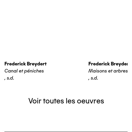
Frederick Breydert
Frederick Breydert
Canal et péniches
Maisons et arbres
,
s.d.
,
s.d.
Voir toutes les oeuvres