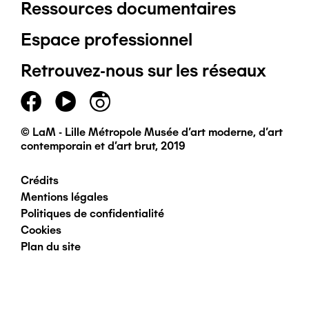
Ressources documentaires
Pied
Espace professionnel
de
Retrouvez-nous sur les réseaux
page
principal
© LaM - Lille Métropole Musée d'art moderne, d'art
contemporain et d'art brut, 2019
Crédits
Pied
Mentions légales
Politiques de confidentialité
de
Cookies
Plan du site
page
secondaire