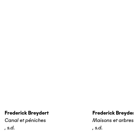
Frederick Breydert
Frederick Breydert
Canal et péniches
Maisons et arbres
,
s.d.
,
s.d.