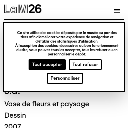
Gestion des cookies
Ce site utilise des cookies déposés par le musée ou par des
Aller
tiers afin d’améliorer votre expérience de navigation et
d’établir des statistiques d’utilisation.
au
À l’exception des cookies nécessaires au bon fonctionnement
du site, vous pouvez tous les accepter, tous les refuser ou en
contenu
© Crédit photo : DUBART Cécile
personnaliser le dépôt.
principal
Tout accepter
Tout refuser
Frederick BREYDERT
Personnaliser
s.d.
Vase de fleurs et paysage
Dessin
2007