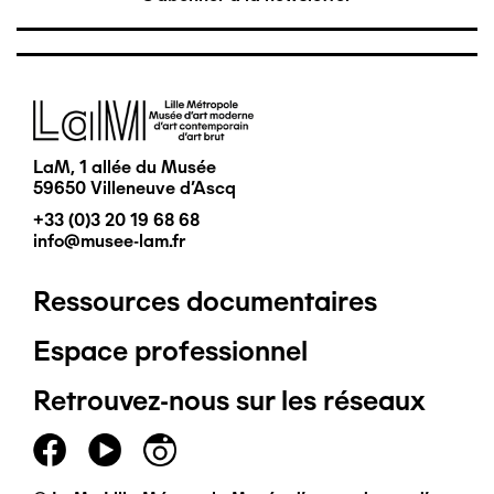
Image
LaM, 1 allée du Musée
59650 Villeneuve d'Ascq
+33 (0)3 20 19 68 68
info@musee-lam.fr
Ressources documentaires
Pied
Espace professionnel
de
Retrouvez-nous sur les réseaux
page
principal