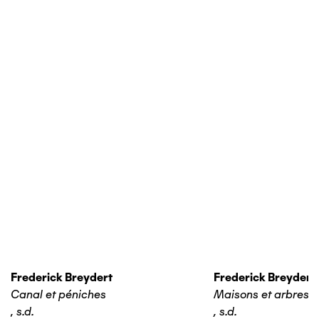
Frederick Breydert
Frederick Breydert
Canal et péniches
Maisons et arbres
,
s.d.
,
s.d.