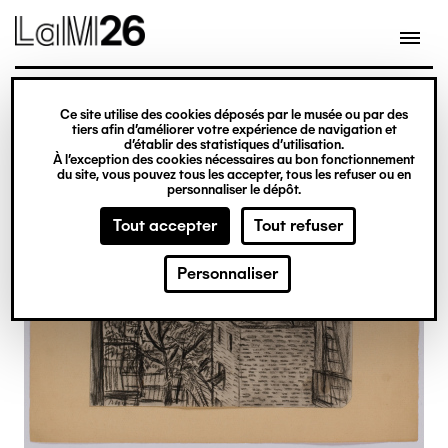
Gestion des cookies
Ce site utilise des cookies déposés par le musée ou par des
Aller
tiers afin d’améliorer votre expérience de navigation et
d’établir des statistiques d’utilisation.
au
À l’exception des cookies nécessaires au bon fonctionnement
du site, vous pouvez tous les accepter, tous les refuser ou en
contenu
personnaliser le dépôt.
principal
Tout accepter
Tout refuser
Personnaliser