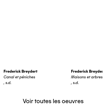
Frederick Breydert
Frederick Breydert
Canal et péniches
Maisons et arbres
,
s.d.
,
s.d.
Voir toutes les oeuvres