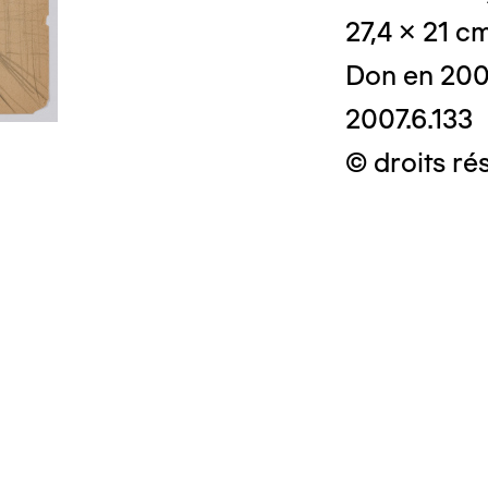
27,4 x 21 c
Don en 20
2007.6.133
© droits rés