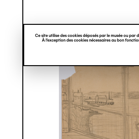
princ
Gestion des cookies
Navigation
verticale
Ce site utilise des cookies déposés par le musée ou par de
Aller
À l’exception des cookies nécessaires au bon fonction
au
contenu
principal