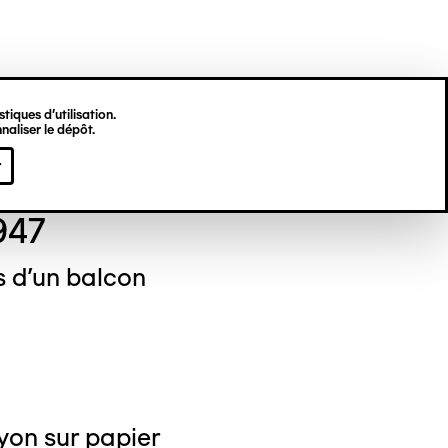
tiques d’utilisation.
naliser le dépôt.
erick BREYDERT
r
947
s d'un balcon
yon sur papier