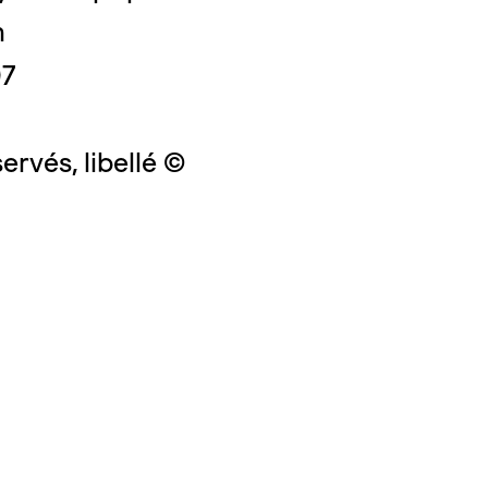
m
07
ervés, libellé ©