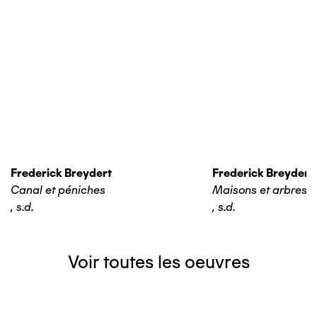
Frederick Breydert
Frederick Breydert
Canal et péniches
Maisons et arbres
,
s.d.
,
s.d.
Voir toutes les oeuvres