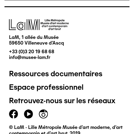
Image
LaM, 1 allée du Musée
59650 Villeneuve d'Ascq
+33 (0)3 20 19 68 68
info@musee-lam.fr
Ressources documentaires
Pied
Espace professionnel
de
Retrouvez-nous sur les réseaux
page
principal
© LaM - Lille Métropole Musée d'art moderne, d'art
contemporain et d'art brut, 2019