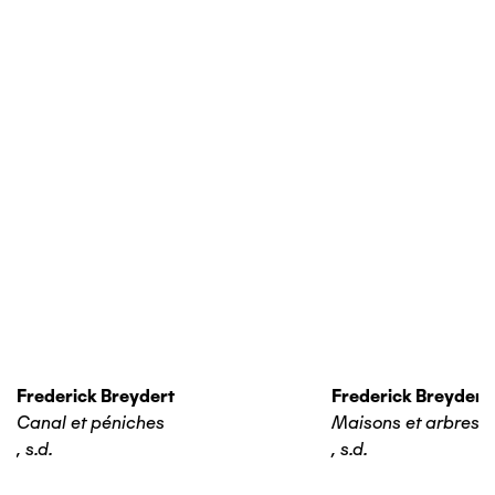
Frederick Breydert
Frederick Breydert
Canal et péniches
Maisons et arbres
,
s.d.
,
s.d.