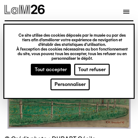
Gestion des cookies
Ce site utilise des cookies déposés par le musée ou par des
Aller
tiers afin d’améliorer votre expérience de navigation et
d’établir des statistiques d’utilisation.
au
À l’exception des cookies nécessaires au bon fonctionnement
du site, vous pouvez tous les accepter, tous les refuser ou en
contenu
personnaliser le dépôt.
principal
Tout accepter
Tout refuser
Personnaliser