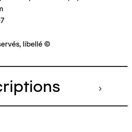
m
07
ervés, libellé ©
criptions