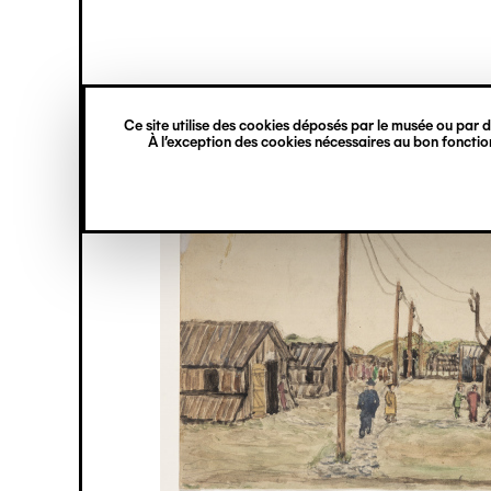
princ
Gestion des cookies
Navigation
verticale
Ce site utilise des cookies déposés par le musée ou par de
Aller
À l’exception des cookies nécessaires au bon fonction
au
contenu
principal