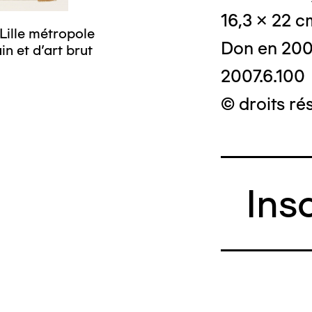
16,3 x 22 c
Lille métropole
Don en 20
n et d’art brut
2007.6.100
© droits rés
Ins