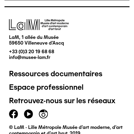
Image
LaM, 1 allée du Musée
59650 Villeneuve d'Ascq
+33 (0)3 20 19 68 68
info@musee-lam.fr
Ressources documentaires
Pied
Espace professionnel
de
Retrouvez-nous sur les réseaux
page
principal
© LaM - Lille Métropole Musée d'art moderne, d'art
contemporain et d'art brut, 2019