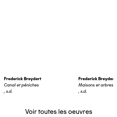
Frederick Breydert
Frederick Breydert
Canal et péniches
Maisons et arbres
,
s.d.
,
s.d.
Voir toutes les oeuvres