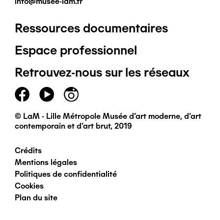
info@musee-lam.fr
Ressources documentaires
Pied
Espace professionnel
de
Retrouvez-nous sur les réseaux
page
principal
© LaM - Lille Métropole Musée d'art moderne, d'art
contemporain et d'art brut, 2019
Crédits
Pied
Mentions légales
Politiques de confidentialité
de
Cookies
Plan du site
page