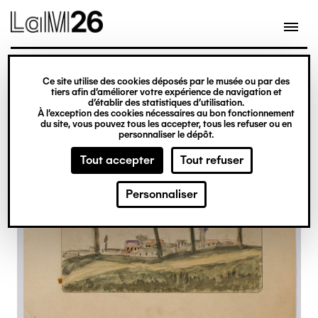
Gestion des cookies
Ce site utilise des cookies déposés par le musée ou par des
Aller
tiers afin d’améliorer votre expérience de navigation et
d’établir des statistiques d’utilisation.
au
À l’exception des cookies nécessaires au bon fonctionnement
du site, vous pouvez tous les accepter, tous les refuser ou en
contenu
personnaliser le dépôt.
principal
Tout accepter
Tout refuser
Personnaliser