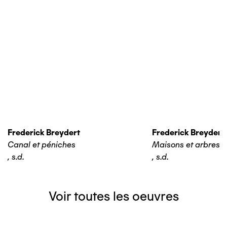
Frederick Breydert
Frederick Breydert
Canal et péniches
Maisons et arbres
,
s.d.
,
s.d.
Voir toutes les oeuvres