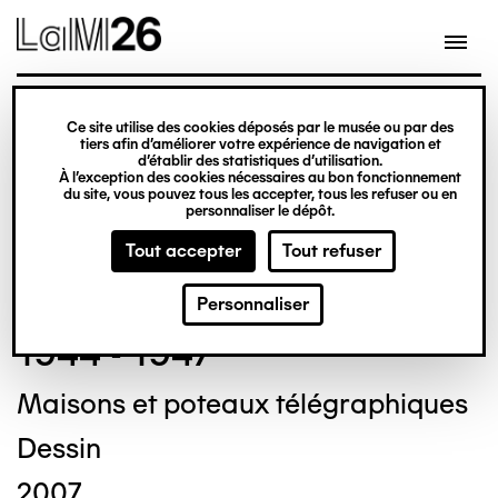
Gestion des cookies
Ce site utilise des cookies déposés par le musée ou par des
Aller
tiers afin d’améliorer votre expérience de navigation et
d’établir des statistiques d’utilisation.
au
À l’exception des cookies nécessaires au bon fonctionnement
du site, vous pouvez tous les accepter, tous les refuser ou en
contenu
© Crédit photo : DUBART Cécile
personnaliser le dépôt.
principal
Tout accepter
Tout refuser
Frederick BREYDERT
Personnaliser
1944 - 1947
Maisons et poteaux télégraphiques
Dessin
2007