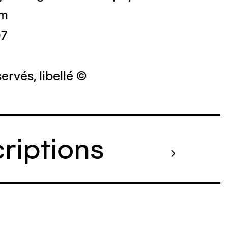
cm
07
ervés, libellé ©
criptions