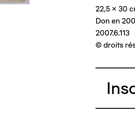
22,5 x 30 
Don en 20
2007.6.113
© droits rés
Ins