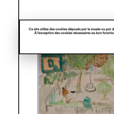
princ
Gestion des cookies
Navigation
verticale
Ce site utilise des cookies déposés par le musée ou par de
Aller
À l’exception des cookies nécessaires au bon fonction
au
contenu
principal