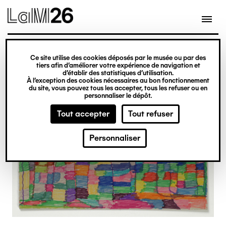
Gestion des cookies
Ce site utilise des cookies déposés par le musée ou par des
Aller
tiers afin d’améliorer votre expérience de navigation et
d’établir des statistiques d’utilisation.
au
À l’exception des cookies nécessaires au bon fonctionnement
du site, vous pouvez tous les accepter, tous les refuser ou en
contenu
personnaliser le dépôt.
principal
Tout accepter
Tout refuser
Personnaliser