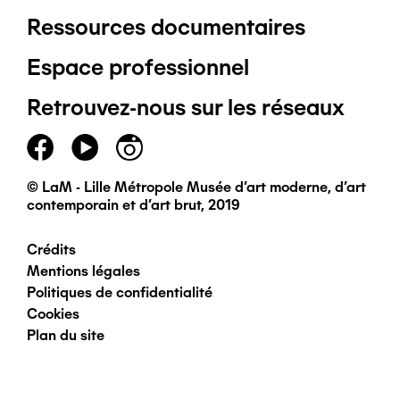
Ressources documentaires
Pied
Espace professionnel
de
Retrouvez-nous sur les réseaux
page
principal
© LaM - Lille Métropole Musée d'art moderne, d'art
contemporain et d'art brut, 2019
Crédits
Pied
Mentions légales
Politiques de confidentialité
de
Cookies
Plan du site
page
secondaire