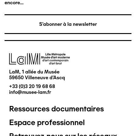
encore…
S'abonner à la newsletter
Image
LaM, 1 allée du Musée
59650 Villeneuve d'Ascq
+33 (0)3 20 19 68 68
info@musee-lam.fr
Ressources documentaires
Pied
Espace professionnel
de
Retrouvez-nous sur les réseaux