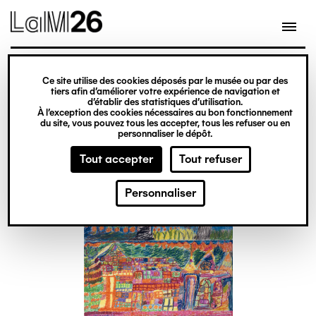
Gestion des cookies
Ce site utilise des cookies déposés par le musée ou par des
Aller
tiers afin d’améliorer votre expérience de navigation et
d’établir des statistiques d’utilisation.
au
À l’exception des cookies nécessaires au bon fonctionnement
du site, vous pouvez tous les accepter, tous les refuser ou en
contenu
personnaliser le dépôt.
principal
Tout accepter
Tout refuser
Personnaliser