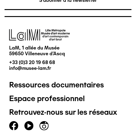
S'abonner à la newsletter
Image
LaM, 1 allée du Musée
59650 Villeneuve d'Ascq
+33 (0)3 20 19 68 68
info@musee-lam.fr
Ressources documentaires
Pied
Espace professionnel
de
Retrouvez-nous sur les réseaux
page
principal