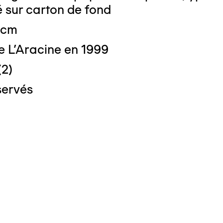
lé sur carton de fond
 cm
e L'Aracine en 1999
(2)
servés