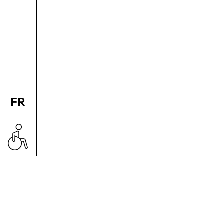
FR
EN