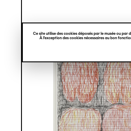
princ
Gestion des cookies
Navigation
verticale
Ce site utilise des cookies déposés par le musée ou par de
Aller
À l’exception des cookies nécessaires au bon fonction
au
contenu
principal