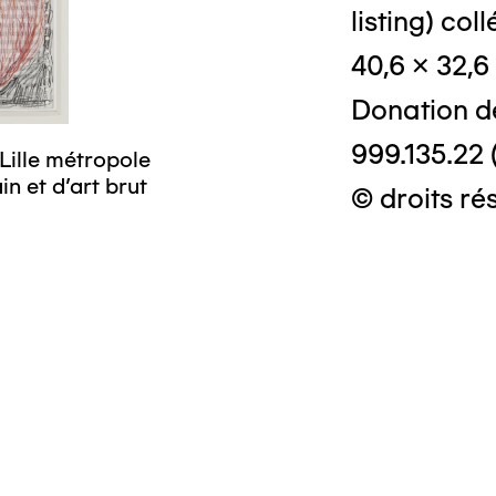
listing) col
40,6 x 32,6
Donation d
999.135.22 
Lille métropole
n et d’art brut
© droits ré