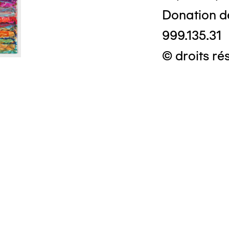
Donation d
999.135.31
© droits ré