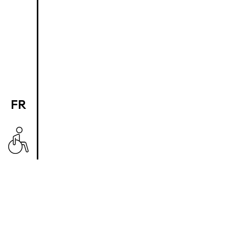
FR
EN