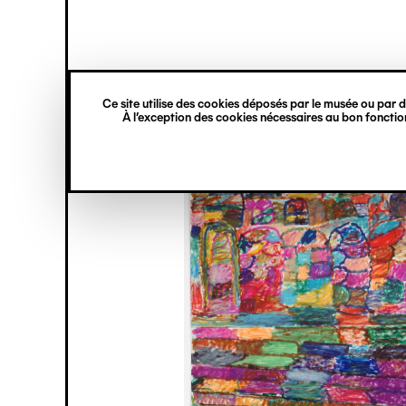
princ
Gestion des cookies
Navigation
verticale
Ce site utilise des cookies déposés par le musée ou par de
Aller
À l’exception des cookies nécessaires au bon fonction
au
contenu
principal