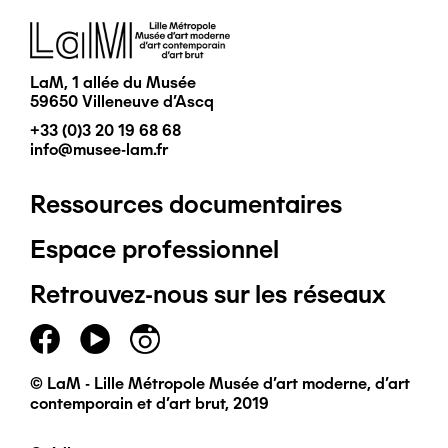
Image
LaM, 1 allée du Musée
59650 Villeneuve d'Ascq
+33 (0)3 20 19 68 68
info@musee-lam.fr
Ressources documentaires
Pied
Espace professionnel
de
Retrouvez-nous sur les réseaux
page
principal
© LaM - Lille Métropole Musée d'art moderne, d'art
contemporain et d'art brut, 2019