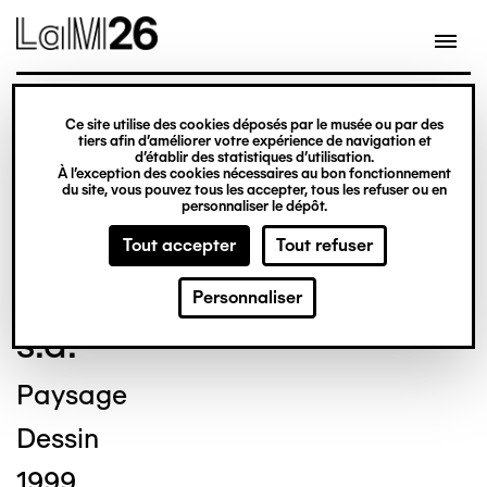
Gestion des cookies
Ce site utilise des cookies déposés par le musée ou par des
Aller
tiers afin d’améliorer votre expérience de navigation et
d’établir des statistiques d’utilisation.
au
À l’exception des cookies nécessaires au bon fonctionnement
du site, vous pouvez tous les accepter, tous les refuser ou en
contenu
© Crédit photo : DUBART Cécile
personnaliser le dépôt.
principal
Tout accepter
Tout refuser
Benjamin BONJOUR
Personnaliser
s.d.
Paysage
Dessin
1999