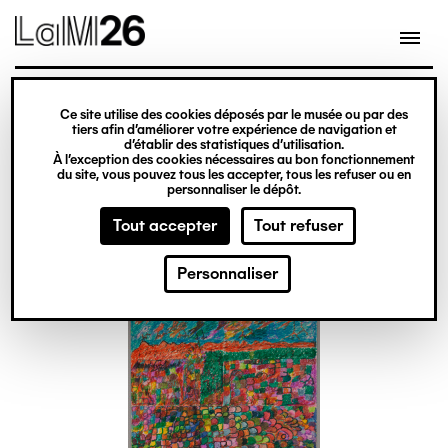
Gestion des cookies
Ce site utilise des cookies déposés par le musée ou par des
Aller
tiers afin d’améliorer votre expérience de navigation et
d’établir des statistiques d’utilisation.
au
À l’exception des cookies nécessaires au bon fonctionnement
du site, vous pouvez tous les accepter, tous les refuser ou en
contenu
personnaliser le dépôt.
principal
Tout accepter
Tout refuser
Personnaliser