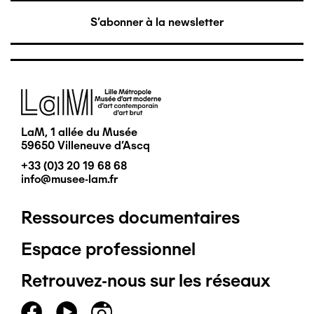
S'abonner à la newsletter
Image
LaM, 1 allée du Musée
59650 Villeneuve d'Ascq
+33 (0)3 20 19 68 68
info@musee-lam.fr
Ressources documentaires
Pied
Espace professionnel
de
Retrouvez-nous sur les réseaux
page