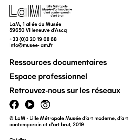
Image
LaM, 1 allée du Musée
59650 Villeneuve d'Ascq
+33 (0)3 20 19 68 68
info@musee-lam.fr
Ressources documentaires
Pied
Espace professionnel
de
Retrouvez-nous sur les réseaux
page
principal
© LaM - Lille Métropole Musée d'art moderne, d'art
contemporain et d'art brut, 2019