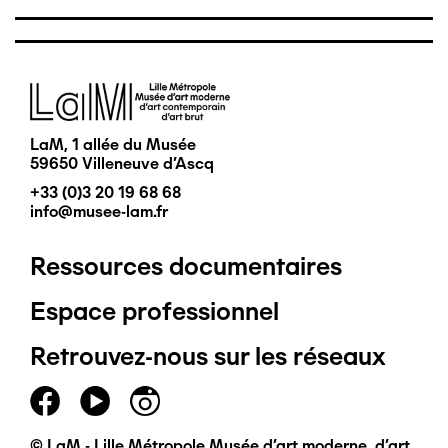
Image
LaM, 1 allée du Musée
59650 Villeneuve d'Ascq
+33 (0)3 20 19 68 68
info@musee-lam.fr
Ressources documentaires
Pied
Espace professionnel
de
Retrouvez-nous sur les réseaux
page
principal
© LaM - Lille Métropole Musée d'art moderne, d'art