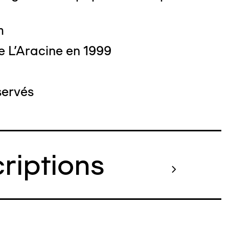
m
e L'Aracine en 1999
servés
criptions