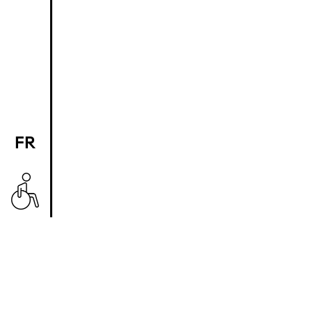
FR
EN