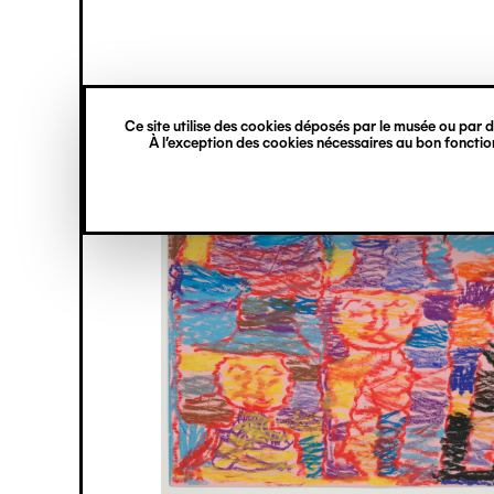
princ
Gestion des cookies
Navigation
verticale
Ce site utilise des cookies déposés par le musée ou par de
Aller
À l’exception des cookies nécessaires au bon fonction
au
contenu
principal