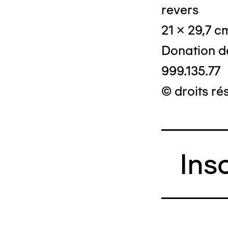
revers
21 x 29,7 c
Donation d
999.135.77
© droits ré
Ins