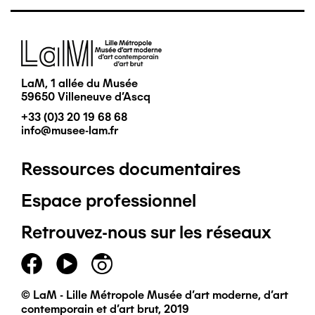
Image
LaM, 1 allée du Musée
59650 Villeneuve d'Ascq
+33 (0)3 20 19 68 68
info@musee-lam.fr
Ressources documentaires
Pied
Espace professionnel
de
Retrouvez-nous sur les réseaux
page
principal
© LaM - Lille Métropole Musée d'art moderne, d'art
contemporain et d'art brut, 2019