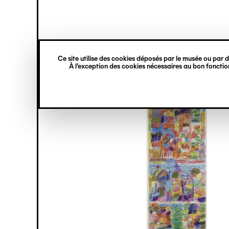
princ
Gestion des cookies
Navigation
verticale
Ce site utilise des cookies déposés par le musée ou par de
Aller
À l’exception des cookies nécessaires au bon fonction
au
contenu
principal