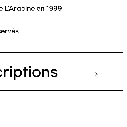
e L'Aracine en 1999
servés
criptions