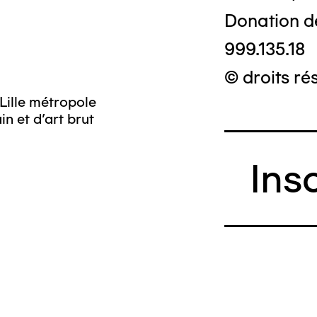
Donation d
999.135.18
© droits ré
Lille métropole
n et d’art brut
Ins