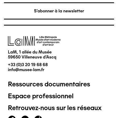
S'abonner à la newsletter
Image
LaM, 1 allée du Musée
59650 Villeneuve d'Ascq
+33 (0)3 20 19 68 68
info@musee-lam.fr
Ressources documentaires
Pied
Espace professionnel
de
Retrouvez-nous sur les réseaux
page