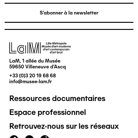
S'abonner à la newsletter
Image
LaM, 1 allée du Musée
59650 Villeneuve d'Ascq
+33 (0)3 20 19 68 68
info@musee-lam.fr
Ressources documentaires
Pied
Espace professionnel
de
Retrouvez-nous sur les réseaux
page