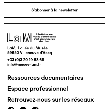
S'abonner à la newsletter
Image
LaM, 1 allée du Musée
59650 Villeneuve d'Ascq
+33 (0)3 20 19 68 68
info@musee-lam.fr
Ressources documentaires
Pied
Espace professionnel
de
Retrouvez-nous sur les réseaux
page