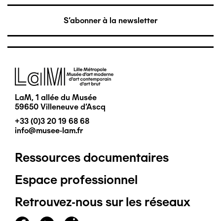
S'abonner à la newsletter
Image
LaM, 1 allée du Musée
59650 Villeneuve d'Ascq
+33 (0)3 20 19 68 68
info@musee-lam.fr
Ressources documentaires
Pied
Espace professionnel
de
Retrouvez-nous sur les réseaux
page