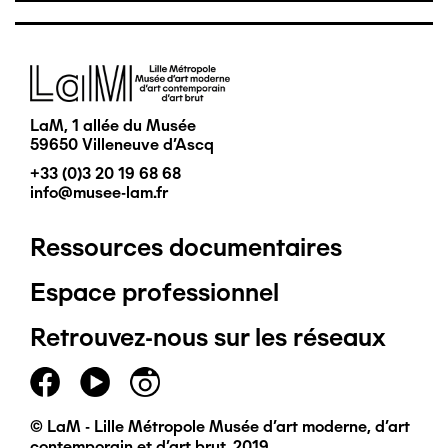
Image
LaM, 1 allée du Musée
59650 Villeneuve d'Ascq
+33 (0)3 20 19 68 68
info@musee-lam.fr
Ressources documentaires
Pied
Espace professionnel
de
Retrouvez-nous sur les réseaux
page
principal
© LaM - Lille Métropole Musée d'art moderne, d'art
contemporain et d'art brut, 2019