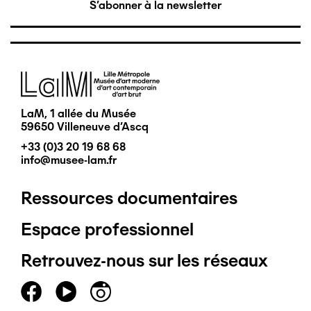
S'abonner à la newsletter
Image
LaM, 1 allée du Musée
59650 Villeneuve d'Ascq
+33 (0)3 20 19 68 68
info@musee-lam.fr
Ressources documentaires
Pied
Espace professionnel
de
Retrouvez-nous sur les réseaux
page
principal