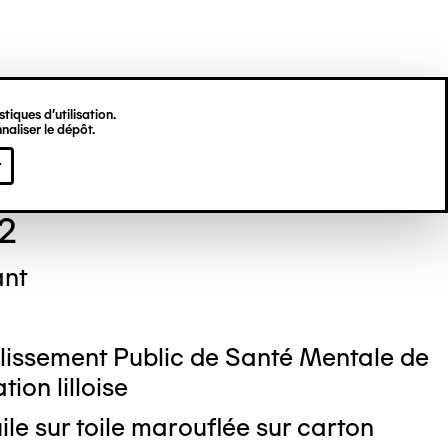
tiques d’utilisation.
naliser le dépôt.
er KALDEN
r
72
ant
lissement Public de Santé Mentale de
ion lilloise
ile sur toile marouflée sur carton