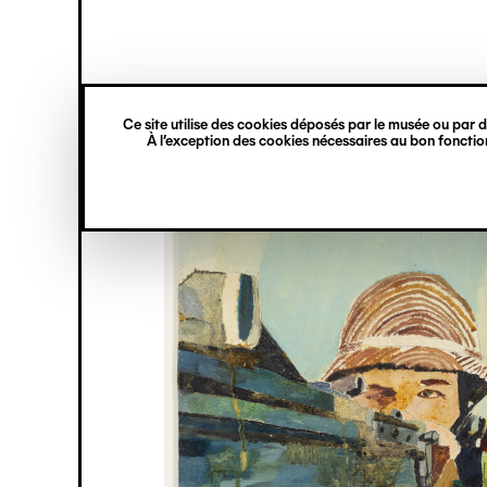
princ
Gestion des cookies
Navigation
verticale
Ce site utilise des cookies déposés par le musée ou par de
Aller
À l’exception des cookies nécessaires au bon fonction
au
contenu
principal