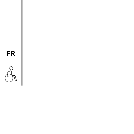
FR
EN