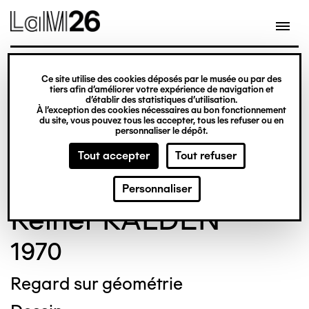
Gestion des cookies
Ce site utilise des cookies déposés par le musée ou par des
Aller
tiers afin d’améliorer votre expérience de navigation et
d’établir des statistiques d’utilisation.
au
À l’exception des cookies nécessaires au bon fonctionnement
du site, vous pouvez tous les accepter, tous les refuser ou en
contenu
© Crédit photo : Nicolas Dewitte/LaM Lille
personnaliser le dépôt.
principal
métropole musée d’art moderne d’art
Tout accepter
Tout refuser
contemporain et d’art brut
Personnaliser
Reiner KALDEN
1970
Regard sur géométrie