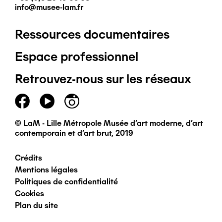
info@musee-lam.fr
Ressources documentaires
Pied
Espace professionnel
de
Retrouvez-nous sur les réseaux
page
principal
© LaM - Lille Métropole Musée d'art moderne, d'art
contemporain et d'art brut, 2019
Crédits
Pied
Mentions légales
Politiques de confidentialité
de
Cookies
Plan du site
page