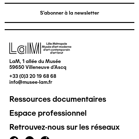
S'abonner à la newsletter
Image
LaM, 1 allée du Musée
59650 Villeneuve d'Ascq
+33 (0)3 20 19 68 68
info@musee-lam.fr
Ressources documentaires
Pied
Espace professionnel
de
Retrouvez-nous sur les réseaux
page