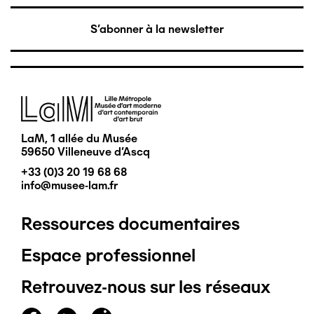
S'abonner à la newsletter
Image
LaM, 1 allée du Musée
59650 Villeneuve d'Ascq
+33 (0)3 20 19 68 68
info@musee-lam.fr
Ressources documentaires
Pied
Espace professionnel
de
Retrouvez-nous sur les réseaux
page