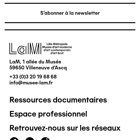
S'abonner à la newsletter
Image
LaM, 1 allée du Musée
59650 Villeneuve d'Ascq
+33 (0)3 20 19 68 68
info@musee-lam.fr
Ressources documentaires
Pied
Espace professionnel
de
Retrouvez-nous sur les réseaux
page