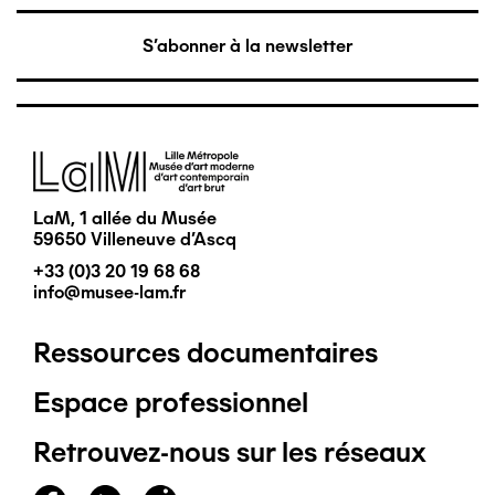
S'abonner à la newsletter
Image
LaM, 1 allée du Musée
59650 Villeneuve d'Ascq
+33 (0)3 20 19 68 68
info@musee-lam.fr
Ressources documentaires
Pied
Espace professionnel
de
Retrouvez-nous sur les réseaux
page