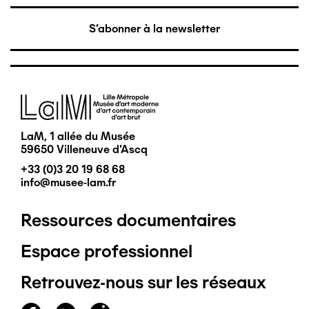
S'abonner à la newsletter
Image
LaM, 1 allée du Musée
59650 Villeneuve d'Ascq
+33 (0)3 20 19 68 68
info@musee-lam.fr
Ressources documentaires
Pied
Espace professionnel
de
Retrouvez-nous sur les réseaux
page