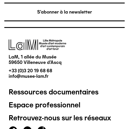
S'abonner à la newsletter
Image
LaM, 1 allée du Musée
59650 Villeneuve d'Ascq
+33 (0)3 20 19 68 68
info@musee-lam.fr
Ressources documentaires
Pied
Espace professionnel
de
Retrouvez-nous sur les réseaux
page