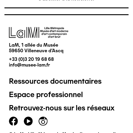
Image
LaM, 1 allée du Musée
59650 Villeneuve d'Ascq
+33 (0)3 20 19 68 68
info@musee-lam.fr
Ressources documentaires
Pied
Espace professionnel
de
Retrouvez-nous sur les réseaux
page
principal