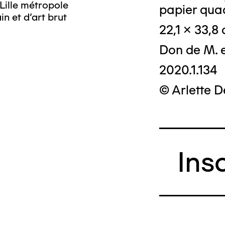
Lille métropole
papier quad
n et d’art brut
22,1 x 33,8
Don de M. 
2020.1.134
© Arlette 
Ins