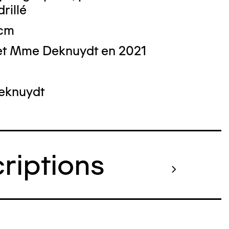
rillé
 cm
et Mme Deknuydt en 2021
Deknuydt
criptions