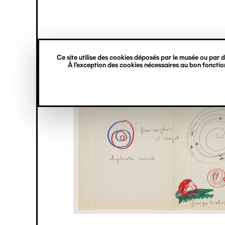
princ
Gestion des cookies
Navigation
verticale
Ce site utilise des cookies déposés par le musée ou par de
Aller
À l’exception des cookies nécessaires au bon fonction
au
contenu
principal