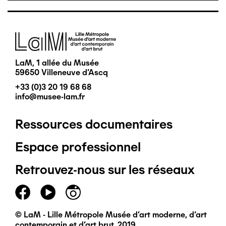
Image
LaM, 1 allée du Musée
59650 Villeneuve d'Ascq
+33 (0)3 20 19 68 68
info@musee-lam.fr
Ressources documentaires
Pied
Espace professionnel
de
Retrouvez-nous sur les réseaux
page
principal
© LaM - Lille Métropole Musée d'art moderne, d'art
contemporain et d'art brut, 2019