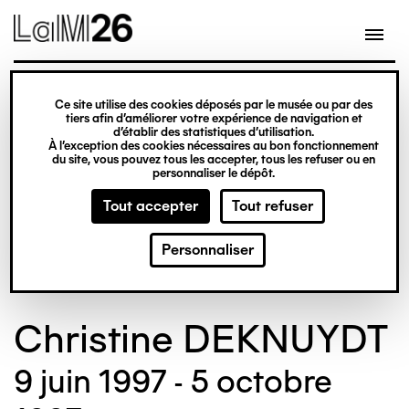
Gestion des cookies
Ce site utilise des cookies déposés par le musée ou par des
Aller
tiers afin d’améliorer votre expérience de navigation et
d’établir des statistiques d’utilisation.
au
À l’exception des cookies nécessaires au bon fonctionnement
du site, vous pouvez tous les accepter, tous les refuser ou en
contenu
© Crédit photo : Nicolas Dewitte/LaM Lille
©
personnaliser le dépôt.
principal
métropole musée d’art moderne d’art
m
Tout accepter
Tout refuser
contemporain et d’art brut
c
Personnaliser
Christine DEKNUYDT
9 juin 1997 - 5 octobre