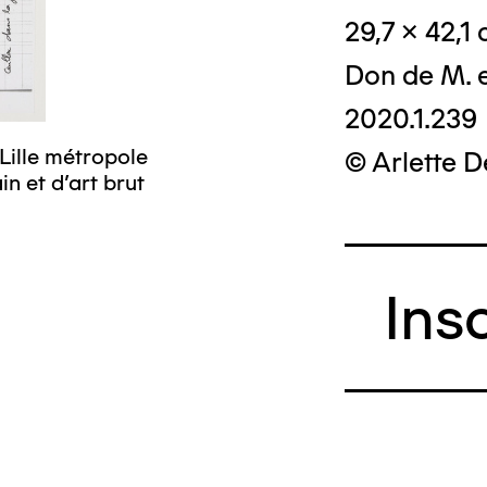
29,7 x 42,1
Don de M. 
2020.1.239
Lille métropole
© Arlette 
n et d’art brut
Ins