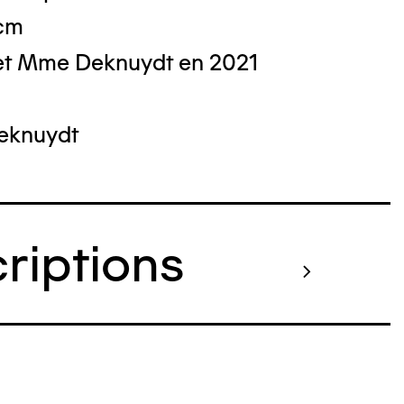
 cm
et Mme Deknuydt en 2021
Deknuydt
criptions