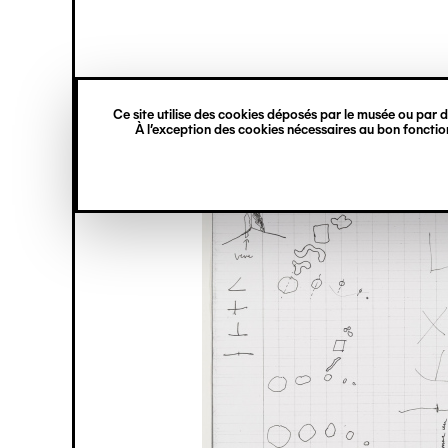
princ
Gestion des cookies
Navigation
verticale
Ce site utilise des cookies déposés par le musée ou par de
Aller
À l’exception des cookies nécessaires au bon fonction
au
contenu
principal