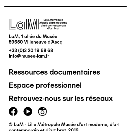
Image
LaM, 1 allée du Musée
59650 Villeneuve d'Ascq
+33 (0)3 20 19 68 68
info@musee-lam.fr
Ressources documentaires
Pied
Espace professionnel
de
Retrouvez-nous sur les réseaux
page
principal
© LaM - Lille Métropole Musée d'art moderne, d'art
contemporain et d'art brut, 2019